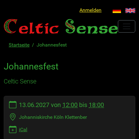
Anmelden
Startseite
Johannesfest
Johannesfest
Celtic Sense
https://www.celtic-
13.06.2027
von
12:00
bis
18:00
sense.de/de/johannesfest
Johannesfest
Johanniskirche Köln Klettenber
2027-
06-
iCal
13T12:00:00+02:00