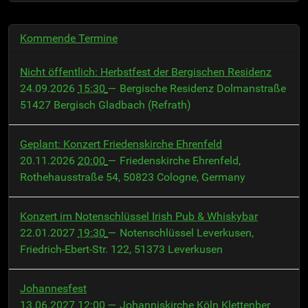
2027-
06-
Kommende Termine
13T18:00:00+02:00
Celtic
Nicht öffentlich: Herbstfest der Bergischen Residenz
Sense
24.09.2026
15:30
— Bergische Residenz Dolmanstraße
51427 Bergisch Gladbach (Refrath)
Geplant: Konzert Friedenskirche Ehrenfeld
20.11.2026
20:00
— Friedenskirche Ehrenfeld,
Rothehausstraße 54, 50823 Cologne, Germany
Konzert im Notenschlüssel Irish Pub & Whiskybar
22.01.2027
19:30
— Notenschlüssel Leverkusen,
Friedrich-Ebert-Str. 122, 51373 Leverkusen
Johannesfest
13.06.2027
12:00
— Johanniskirche Köln Klettenber