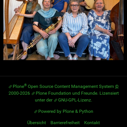
®
Plone
Open Source Content Management System
©
2000-2026
Plone Foundation
und Freunde. Lizensiert
unter der
GNU-GPL-Lizenz
.
Powered by Plone & Python
Übersicht
Barrierefreiheit
Kontakt