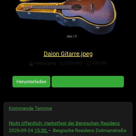
Daion Gitarre.jpeg
image/jpeg
620x465
43.0 KB
Herunterladen
Bild in voller Größe anzeigen…
Kommende Termine
Nicht öffentlich: Herbstfest der Bergischen Residenz
2026-09-24
15:30
— Bergische Residenz Dolmanstraße